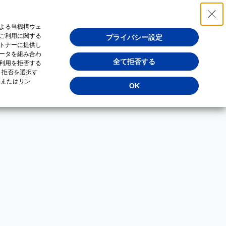
よる当機構ウェ
ご利用に関する
プライバシー設定
トナーに提供し
ータを組み合わ
全て拒否する
利用を拒否する
・拒否を選択す
（またはリン
OK