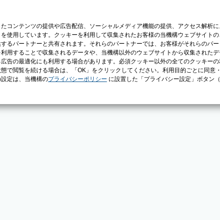
じたコンテンツの提供や広告配信、ソーシャルメディア機能の提供、アクセス解析に
）を使用しています。クッキーを利用して収集されたお客様の当機構ウェブサイトの
供するパートナーと共有されます。それらのパートナーでは、お客様がそれらのパー
を利用することで収集されるデータや、当機構以外のウェブサイトから収集されたデ
る広告の最適化にも利用する場合があります。必須クッキー以外の全てのクッキーの
態で閲覧を続ける場合は、「OK」をクリックしてください。利用目的ごとに同意
の設定は、当機構の
プライバシーポリシー
に設置した「プライバシー設定」ボタン