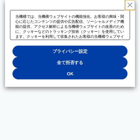
当機構では、当機構ウェブサイトの機能強化、お客様の興味・関
心に応じたコンテンツの提供や広告配信、ソーシャルメディア機
能の提供、アクセス解析による当機構ウェブサイトの改善のため
に、クッキーなどのトラッキング技術（クッキー）を使用してい
ます。クッキーを利用して収集されたお客様の当機構ウェブサイ
トのご利用に関するデータは、広告配信、ソーシャルメディアや
アクセス解析サービスを提供するパートナーと共有されます。そ
プライバシー設定
れらのパートナーでは、お客様がそれらのパートナーに提供した
他のデータ、またはお客様がそれらのパートナーが提供するサー
ビスを利用することで収集されるデータや、当機構以外のウェブ
全て拒否する
サイトから収集されたデータを組み合わせて分析し、インターネ
ット上で当機構以外の事業者がお客様に配信する広告の最適化に
OK
も利用する場合があります。必須クッキー以外の全てのクッキー
の利用を拒否する場合は、「全て拒否する」をクリックしてくだ
さい。クッキーが有効な状態で閲覧を続ける場合は、「OK」を
クリックしてください。利用目的ごとに同意・拒否を選択する場
合は、「プライバシー設定」をクリックしてください。同意・拒
否の設定は、当機構の
プライバシーポリシー
に設置した「プラ
イバシー設定」ボタン（またはリンク）からいつでも変更できま
す。