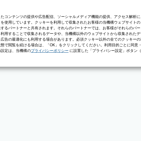
じたコンテンツの提供や広告配信、ソーシャルメディア機能の提供、アクセス解析に
）を使用しています。クッキーを利用して収集されたお客様の当機構ウェブサイトの
供するパートナーと共有されます。それらのパートナーでは、お客様がそれらのパー
を利用することで収集されるデータや、当機構以外のウェブサイトから収集されたデ
る広告の最適化にも利用する場合があります。必須クッキー以外の全てのクッキーの
態で閲覧を続ける場合は、「OK」をクリックしてください。利用目的ごとに同意
の設定は、当機構の
プライバシーポリシー
に設置した「プライバシー設定」ボタン