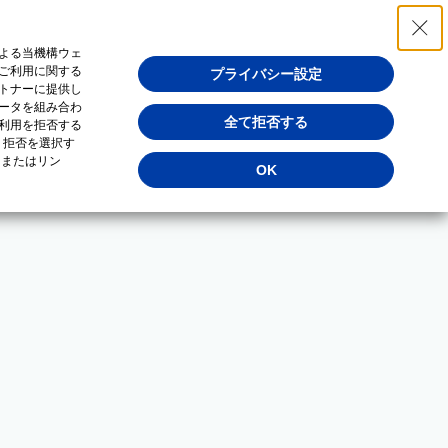
よる当機構ウェ
ご利用に関する
プライバシー設定
トナーに提供し
ータを組み合わ
全て拒否する
利用を拒否する
・拒否を選択す
（またはリン
OK