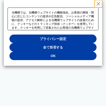
当機構では、当機構ウェブサイトの機能強化、お客様の興味・関
心に応じたコンテンツの提供や広告配信、ソーシャルメディア機
能の提供、アクセス解析による当機構ウェブサイトの改善のため
に、クッキーなどのトラッキング技術（クッキー）を使用してい
ます。クッキーを利用して収集されたお客様の当機構ウェブサイ
トのご利用に関するデータは、広告配信、ソーシャルメディアや
アクセス解析サービスを提供するパートナーと共有されます。そ
プライバシー設定
れらのパートナーでは、お客様がそれらのパートナーに提供した
他のデータ、またはお客様がそれらのパートナーが提供するサー
ビスを利用することで収集されるデータや、当機構以外のウェブ
全て拒否する
サイトから収集されたデータを組み合わせて分析し、インターネ
ット上で当機構以外の事業者がお客様に配信する広告の最適化に
OK
も利用する場合があります。必須クッキー以外の全てのクッキー
の利用を拒否する場合は、「全て拒否する」をクリックしてくだ
さい。クッキーが有効な状態で閲覧を続ける場合は、「OK」を
クリックしてください。利用目的ごとに同意・拒否を選択する場
合は、「プライバシー設定」をクリックしてください。同意・拒
否の設定は、当機構の
プライバシーポリシー
に設置した「プラ
イバシー設定」ボタン（またはリンク）からいつでも変更できま
す。