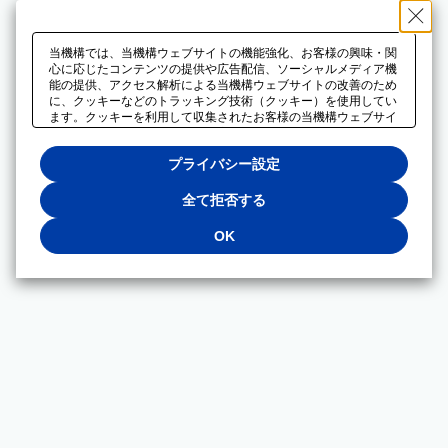
当機構では、当機構ウェブサイトの機能強化、お客様の興味・関
心に応じたコンテンツの提供や広告配信、ソーシャルメディア機
能の提供、アクセス解析による当機構ウェブサイトの改善のため
に、クッキーなどのトラッキング技術（クッキー）を使用してい
ます。クッキーを利用して収集されたお客様の当機構ウェブサイ
トのご利用に関するデータは、広告配信、ソーシャルメディアや
アクセス解析サービスを提供するパートナーと共有されます。そ
プライバシー設定
れらのパートナーでは、お客様がそれらのパートナーに提供した
他のデータ、またはお客様がそれらのパートナーが提供するサー
ビスを利用することで収集されるデータや、当機構以外のウェブ
全て拒否する
サイトから収集されたデータを組み合わせて分析し、インターネ
ット上で当機構以外の事業者がお客様に配信する広告の最適化に
OK
も利用する場合があります。必須クッキー以外の全てのクッキー
の利用を拒否する場合は、「全て拒否する」をクリックしてくだ
さい。クッキーが有効な状態で閲覧を続ける場合は、「OK」を
クリックしてください。利用目的ごとに同意・拒否を選択する場
合は、「プライバシー設定」をクリックしてください。同意・拒
否の設定は、当機構の
プライバシーポリシー
に設置した「プラ
イバシー設定」ボタン（またはリンク）からいつでも変更できま
す。