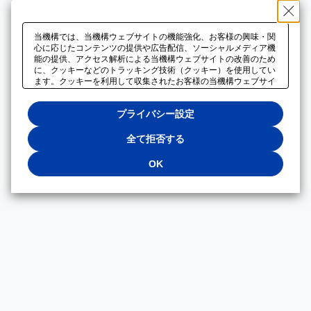
当機構では、当機構ウェブサイトの機能強化、お客様の興味・関
心に応じたコンテンツの提供や広告配信、ソーシャルメディア機
能の提供、アクセス解析による当機構ウェブサイトの改善のため
に、クッキーなどのトラッキング技術（クッキー）を使用してい
ます。クッキーを利用して収集されたお客様の当機構ウェブサイ
トのご利用に関するデータは、広告配信、ソーシャルメディアや
アクセス解析サービスを提供するパートナーと共有されます。そ
プライバシー設定
れらのパートナーでは、お客様がそれらのパートナーに提供した
他のデータ、またはお客様がそれらのパートナーが提供するサー
ビスを利用することで収集されるデータや、当機構以外のウェブ
全て拒否する
サイトから収集されたデータを組み合わせて分析し、インターネ
ット上で当機構以外の事業者がお客様に配信する広告の最適化に
OK
も利用する場合があります。必須クッキー以外の全てのクッキー
の利用を拒否する場合は、「全て拒否する」をクリックしてくだ
さい。クッキーが有効な状態で閲覧を続ける場合は、「OK」を
クリックしてください。利用目的ごとに同意・拒否を選択する場
合は、「プライバシー設定」をクリックしてください。同意・拒
否の設定は、当機構の
プライバシーポリシー
に設置した「プラ
イバシー設定」ボタン（またはリンク）からいつでも変更できま
す。