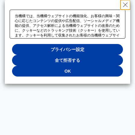
当機構では、当機構ウェブサイトの機能強化、お客様の興味・関
心に応じたコンテンツの提供や広告配信、ソーシャルメディア機
能の提供、アクセス解析による当機構ウェブサイトの改善のため
に、クッキーなどのトラッキング技術（クッキー）を使用してい
ます。クッキーを利用して収集されたお客様の当機構ウェブサイ
トのご利用に関するデータは、広告配信、ソーシャルメディアや
アクセス解析サービスを提供するパートナーと共有されます。そ
プライバシー設定
れらのパートナーでは、お客様がそれらのパートナーに提供した
他のデータ、またはお客様がそれらのパートナーが提供するサー
ビスを利用することで収集されるデータや、当機構以外のウェブ
全て拒否する
サイトから収集されたデータを組み合わせて分析し、インターネ
ット上で当機構以外の事業者がお客様に配信する広告の最適化に
OK
も利用する場合があります。必須クッキー以外の全てのクッキー
の利用を拒否する場合は、「全て拒否する」をクリックしてくだ
さい。クッキーが有効な状態で閲覧を続ける場合は、「OK」を
クリックしてください。利用目的ごとに同意・拒否を選択する場
合は、「プライバシー設定」をクリックしてください。同意・拒
否の設定は、当機構の
プライバシーポリシー
に設置した「プラ
イバシー設定」ボタン（またはリンク）からいつでも変更できま
す。