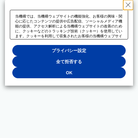
当機構では、当機構ウェブサイトの機能強化、お客様の興味・関
心に応じたコンテンツの提供や広告配信、ソーシャルメディア機
能の提供、アクセス解析による当機構ウェブサイトの改善のため
に、クッキーなどのトラッキング技術（クッキー）を使用してい
ます。クッキーを利用して収集されたお客様の当機構ウェブサイ
トのご利用に関するデータは、広告配信、ソーシャルメディアや
アクセス解析サービスを提供するパートナーと共有されます。そ
プライバシー設定
れらのパートナーでは、お客様がそれらのパートナーに提供した
他のデータ、またはお客様がそれらのパートナーが提供するサー
ビスを利用することで収集されるデータや、当機構以外のウェブ
全て拒否する
サイトから収集されたデータを組み合わせて分析し、インターネ
ット上で当機構以外の事業者がお客様に配信する広告の最適化に
OK
も利用する場合があります。必須クッキー以外の全てのクッキー
の利用を拒否する場合は、「全て拒否する」をクリックしてくだ
さい。クッキーが有効な状態で閲覧を続ける場合は、「OK」を
クリックしてください。利用目的ごとに同意・拒否を選択する場
合は、「プライバシー設定」をクリックしてください。同意・拒
否の設定は、当機構の
プライバシーポリシー
に設置した「プラ
イバシー設定」ボタン（またはリンク）からいつでも変更できま
す。