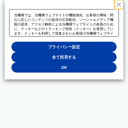
当機構では、当機構ウェブサイトの機能強化、お客様の興味・関
心に応じたコンテンツの提供や広告配信、ソーシャルメディア機
能の提供、アクセス解析による当機構ウェブサイトの改善のため
に、クッキーなどのトラッキング技術（クッキー）を使用してい
ます。クッキーを利用して収集されたお客様の当機構ウェブサイ
トのご利用に関するデータは、広告配信、ソーシャルメディアや
アクセス解析サービスを提供するパートナーと共有されます。そ
プライバシー設定
れらのパートナーでは、お客様がそれらのパートナーに提供した
他のデータ、またはお客様がそれらのパートナーが提供するサー
ビスを利用することで収集されるデータや、当機構以外のウェブ
全て拒否する
サイトから収集されたデータを組み合わせて分析し、インターネ
ット上で当機構以外の事業者がお客様に配信する広告の最適化に
OK
も利用する場合があります。必須クッキー以外の全てのクッキー
の利用を拒否する場合は、「全て拒否する」をクリックしてくだ
さい。クッキーが有効な状態で閲覧を続ける場合は、「OK」を
クリックしてください。利用目的ごとに同意・拒否を選択する場
合は、「プライバシー設定」をクリックしてください。同意・拒
否の設定は、当機構の
プライバシーポリシー
に設置した「プラ
イバシー設定」ボタン（またはリンク）からいつでも変更できま
す。