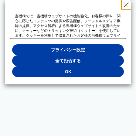
当機構では、当機構ウェブサイトの機能強化、お客様の興味・関
心に応じたコンテンツの提供や広告配信、ソーシャルメディア機
能の提供、アクセス解析による当機構ウェブサイトの改善のため
に、クッキーなどのトラッキング技術（クッキー）を使用してい
ます。クッキーを利用して収集されたお客様の当機構ウェブサイ
トのご利用に関するデータは、広告配信、ソーシャルメディアや
アクセス解析サービスを提供するパートナーと共有されます。そ
プライバシー設定
れらのパートナーでは、お客様がそれらのパートナーに提供した
他のデータ、またはお客様がそれらのパートナーが提供するサー
ビスを利用することで収集されるデータや、当機構以外のウェブ
全て拒否する
サイトから収集されたデータを組み合わせて分析し、インターネ
ット上で当機構以外の事業者がお客様に配信する広告の最適化に
OK
も利用する場合があります。必須クッキー以外の全てのクッキー
の利用を拒否する場合は、「全て拒否する」をクリックしてくだ
さい。クッキーが有効な状態で閲覧を続ける場合は、「OK」を
クリックしてください。利用目的ごとに同意・拒否を選択する場
合は、「プライバシー設定」をクリックしてください。同意・拒
否の設定は、当機構の
プライバシーポリシー
に設置した「プラ
イバシー設定」ボタン（またはリンク）からいつでも変更できま
す。