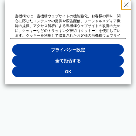
当機構では、当機構ウェブサイトの機能強化、お客様の興味・関
心に応じたコンテンツの提供や広告配信、ソーシャルメディア機
能の提供、アクセス解析による当機構ウェブサイトの改善のため
に、クッキーなどのトラッキング技術（クッキー）を使用してい
ます。クッキーを利用して収集されたお客様の当機構ウェブサイ
トのご利用に関するデータは、広告配信、ソーシャルメディアや
アクセス解析サービスを提供するパートナーと共有されます。そ
プライバシー設定
れらのパートナーでは、お客様がそれらのパートナーに提供した
他のデータ、またはお客様がそれらのパートナーが提供するサー
ビスを利用することで収集されるデータや、当機構以外のウェブ
全て拒否する
サイトから収集されたデータを組み合わせて分析し、インターネ
ット上で当機構以外の事業者がお客様に配信する広告の最適化に
OK
も利用する場合があります。必須クッキー以外の全てのクッキー
の利用を拒否する場合は、「全て拒否する」をクリックしてくだ
さい。クッキーが有効な状態で閲覧を続ける場合は、「OK」を
クリックしてください。利用目的ごとに同意・拒否を選択する場
合は、「プライバシー設定」をクリックしてください。同意・拒
否の設定は、当機構の
プライバシーポリシー
に設置した「プラ
イバシー設定」ボタン（またはリンク）からいつでも変更できま
す。