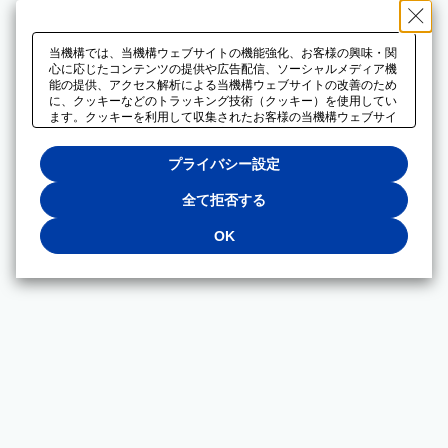
当機構では、当機構ウェブサイトの機能強化、お客様の興味・関
心に応じたコンテンツの提供や広告配信、ソーシャルメディア機
能の提供、アクセス解析による当機構ウェブサイトの改善のため
に、クッキーなどのトラッキング技術（クッキー）を使用してい
ます。クッキーを利用して収集されたお客様の当機構ウェブサイ
トのご利用に関するデータは、広告配信、ソーシャルメディアや
アクセス解析サービスを提供するパートナーと共有されます。そ
プライバシー設定
れらのパートナーでは、お客様がそれらのパートナーに提供した
他のデータ、またはお客様がそれらのパートナーが提供するサー
ビスを利用することで収集されるデータや、当機構以外のウェブ
全て拒否する
サイトから収集されたデータを組み合わせて分析し、インターネ
ット上で当機構以外の事業者がお客様に配信する広告の最適化に
OK
も利用する場合があります。必須クッキー以外の全てのクッキー
の利用を拒否する場合は、「全て拒否する」をクリックしてくだ
さい。クッキーが有効な状態で閲覧を続ける場合は、「OK」を
クリックしてください。利用目的ごとに同意・拒否を選択する場
合は、「プライバシー設定」をクリックしてください。同意・拒
否の設定は、当機構の
プライバシーポリシー
に設置した「プラ
イバシー設定」ボタン（またはリンク）からいつでも変更できま
す。