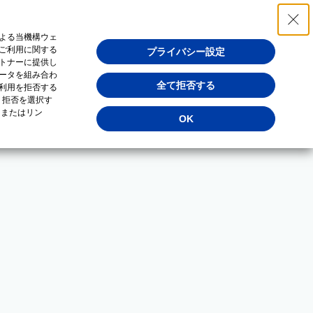
よる当機構ウェ
ご利用に関する
プライバシー設定
トナーに提供し
ータを組み合わ
全て拒否する
利用を拒否する
・拒否を選択す
（またはリン
OK