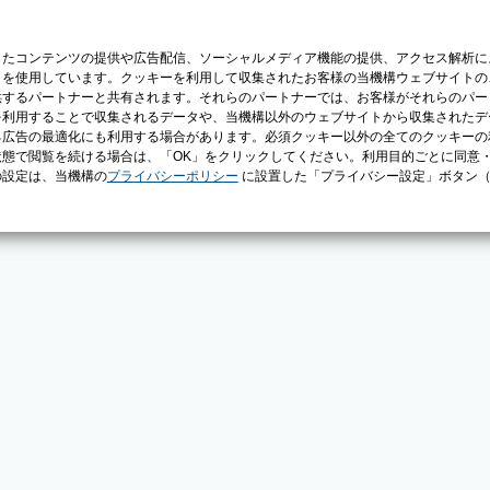
じたコンテンツの提供や広告配信、ソーシャルメディア機能の提供、アクセス解析に
）を使用しています。クッキーを利用して収集されたお客様の当機構ウェブサイトの
供するパートナーと共有されます。それらのパートナーでは、お客様がそれらのパー
を利用することで収集されるデータや、当機構以外のウェブサイトから収集されたデ
る広告の最適化にも利用する場合があります。必須クッキー以外の全てのクッキーの
態で閲覧を続ける場合は、「OK」をクリックしてください。利用目的ごとに同意
の設定は、当機構の
プライバシーポリシー
に設置した「プライバシー設定」ボタン