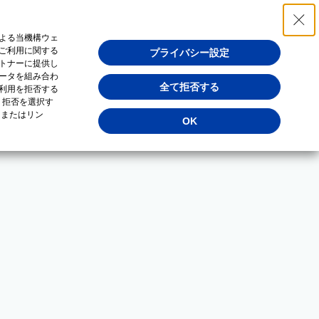
よる当機構ウェ
ご利用に関する
プライバシー設定
トナーに提供し
ータを組み合わ
全て拒否する
利用を拒否する
・拒否を選択す
（またはリン
OK