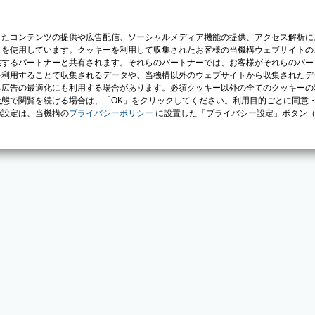
じたコンテンツの提供や広告配信、ソーシャルメディア機能の提供、アクセス解析に
）を使用しています。クッキーを利用して収集されたお客様の当機構ウェブサイトの
供するパートナーと共有されます。それらのパートナーでは、お客様がそれらのパー
を利用することで収集されるデータや、当機構以外のウェブサイトから収集されたデ
る広告の最適化にも利用する場合があります。必須クッキー以外の全てのクッキーの
態で閲覧を続ける場合は、「OK」をクリックしてください。利用目的ごとに同意
の設定は、当機構の
プライバシーポリシー
に設置した「プライバシー設定」ボタン