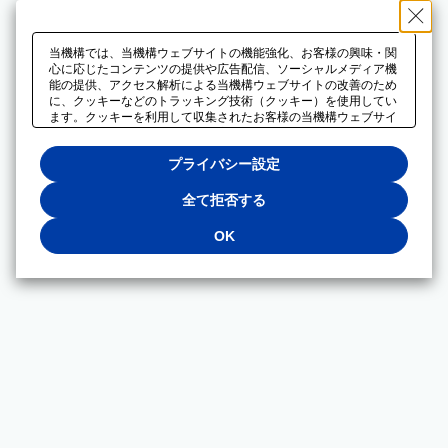
当機構では、当機構ウェブサイトの機能強化、お客様の興味・関
心に応じたコンテンツの提供や広告配信、ソーシャルメディア機
能の提供、アクセス解析による当機構ウェブサイトの改善のため
に、クッキーなどのトラッキング技術（クッキー）を使用してい
ます。クッキーを利用して収集されたお客様の当機構ウェブサイ
トのご利用に関するデータは、広告配信、ソーシャルメディアや
アクセス解析サービスを提供するパートナーと共有されます。そ
プライバシー設定
れらのパートナーでは、お客様がそれらのパートナーに提供した
他のデータ、またはお客様がそれらのパートナーが提供するサー
ビスを利用することで収集されるデータや、当機構以外のウェブ
全て拒否する
サイトから収集されたデータを組み合わせて分析し、インターネ
ット上で当機構以外の事業者がお客様に配信する広告の最適化に
OK
も利用する場合があります。必須クッキー以外の全てのクッキー
の利用を拒否する場合は、「全て拒否する」をクリックしてくだ
さい。クッキーが有効な状態で閲覧を続ける場合は、「OK」を
クリックしてください。利用目的ごとに同意・拒否を選択する場
合は、「プライバシー設定」をクリックしてください。同意・拒
否の設定は、当機構の
プライバシーポリシー
に設置した「プラ
イバシー設定」ボタン（またはリンク）からいつでも変更できま
す。