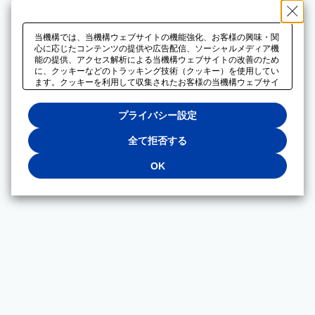
当機構では、当機構ウェブサイトの機能強化、お客様の興味・関
心に応じたコンテンツの提供や広告配信、ソーシャルメディア機
能の提供、アクセス解析による当機構ウェブサイトの改善のため
に、クッキーなどのトラッキング技術（クッキー）を使用してい
ます。クッキーを利用して収集されたお客様の当機構ウェブサイ
トのご利用に関するデータは、広告配信、ソーシャルメディアや
アクセス解析サービスを提供するパートナーと共有されます。そ
プライバシー設定
れらのパートナーでは、お客様がそれらのパートナーに提供した
他のデータ、またはお客様がそれらのパートナーが提供するサー
ビスを利用することで収集されるデータや、当機構以外のウェブ
全て拒否する
サイトから収集されたデータを組み合わせて分析し、インターネ
ット上で当機構以外の事業者がお客様に配信する広告の最適化に
OK
も利用する場合があります。必須クッキー以外の全てのクッキー
の利用を拒否する場合は、「全て拒否する」をクリックしてくだ
さい。クッキーが有効な状態で閲覧を続ける場合は、「OK」を
クリックしてください。利用目的ごとに同意・拒否を選択する場
合は、「プライバシー設定」をクリックしてください。同意・拒
否の設定は、当機構の
プライバシーポリシー
に設置した「プラ
イバシー設定」ボタン（またはリンク）からいつでも変更できま
す。