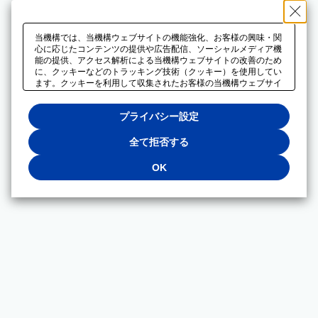
当機構では、当機構ウェブサイトの機能強化、お客様の興味・関
心に応じたコンテンツの提供や広告配信、ソーシャルメディア機
能の提供、アクセス解析による当機構ウェブサイトの改善のため
に、クッキーなどのトラッキング技術（クッキー）を使用してい
ます。クッキーを利用して収集されたお客様の当機構ウェブサイ
トのご利用に関するデータは、広告配信、ソーシャルメディアや
アクセス解析サービスを提供するパートナーと共有されます。そ
プライバシー設定
れらのパートナーでは、お客様がそれらのパートナーに提供した
他のデータ、またはお客様がそれらのパートナーが提供するサー
ビスを利用することで収集されるデータや、当機構以外のウェブ
全て拒否する
サイトから収集されたデータを組み合わせて分析し、インターネ
ット上で当機構以外の事業者がお客様に配信する広告の最適化に
OK
も利用する場合があります。必須クッキー以外の全てのクッキー
の利用を拒否する場合は、「全て拒否する」をクリックしてくだ
さい。クッキーが有効な状態で閲覧を続ける場合は、「OK」を
クリックしてください。利用目的ごとに同意・拒否を選択する場
合は、「プライバシー設定」をクリックしてください。同意・拒
否の設定は、当機構の
プライバシーポリシー
に設置した「プラ
イバシー設定」ボタン（またはリンク）からいつでも変更できま
す。