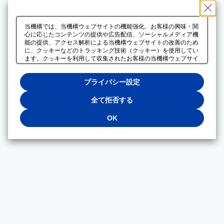
当機構では、当機構ウェブサイトの機能強化、お客様の興味・関
心に応じたコンテンツの提供や広告配信、ソーシャルメディア機
能の提供、アクセス解析による当機構ウェブサイトの改善のため
に、クッキーなどのトラッキング技術（クッキー）を使用してい
ます。クッキーを利用して収集されたお客様の当機構ウェブサイ
トのご利用に関するデータは、広告配信、ソーシャルメディアや
アクセス解析サービスを提供するパートナーと共有されます。そ
プライバシー設定
れらのパートナーでは、お客様がそれらのパートナーに提供した
他のデータ、またはお客様がそれらのパートナーが提供するサー
ビスを利用することで収集されるデータや、当機構以外のウェブ
全て拒否する
サイトから収集されたデータを組み合わせて分析し、インターネ
ット上で当機構以外の事業者がお客様に配信する広告の最適化に
OK
も利用する場合があります。必須クッキー以外の全てのクッキー
の利用を拒否する場合は、「全て拒否する」をクリックしてくだ
さい。クッキーが有効な状態で閲覧を続ける場合は、「OK」を
クリックしてください。利用目的ごとに同意・拒否を選択する場
合は、「プライバシー設定」をクリックしてください。同意・拒
否の設定は、当機構の
プライバシーポリシー
に設置した「プラ
イバシー設定」ボタン（またはリンク）からいつでも変更できま
す。