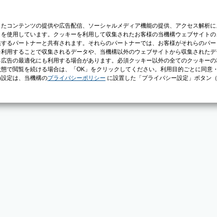
じたコンテンツの提供や広告配信、ソーシャルメディア機能の提供、アクセス解析に
）を使用しています。クッキーを利用して収集されたお客様の当機構ウェブサイトの
供するパートナーと共有されます。それらのパートナーでは、お客様がそれらのパー
を利用することで収集されるデータや、当機構以外のウェブサイトから収集されたデ
る広告の最適化にも利用する場合があります。必須クッキー以外の全てのクッキーの
態で閲覧を続ける場合は、「OK」をクリックしてください。利用目的ごとに同意
の設定は、当機構の
プライバシーポリシー
に設置した「プライバシー設定」ボタン