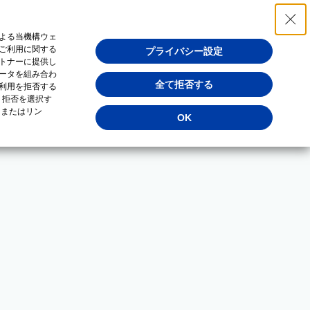
よる当機構ウェ
ご利用に関する
プライバシー設定
トナーに提供し
ータを組み合わ
全て拒否する
利用を拒否する
・拒否を選択す
（またはリン
OK