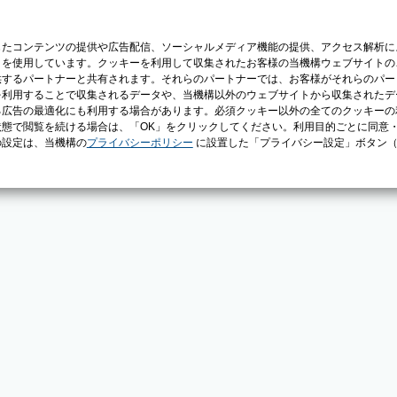
じたコンテンツの提供や広告配信、ソーシャルメディア機能の提供、アクセス解析に
）を使用しています。クッキーを利用して収集されたお客様の当機構ウェブサイトの
供するパートナーと共有されます。それらのパートナーでは、お客様がそれらのパー
を利用することで収集されるデータや、当機構以外のウェブサイトから収集されたデ
る広告の最適化にも利用する場合があります。必須クッキー以外の全てのクッキーの
態で閲覧を続ける場合は、「OK」をクリックしてください。利用目的ごとに同意
の設定は、当機構の
プライバシーポリシー
に設置した「プライバシー設定」ボタン