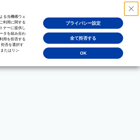
よる当機構ウェ
ご利用に関する
プライバシー設定
トナーに提供し
ータを組み合わ
全て拒否する
利用を拒否する
・拒否を選択す
（またはリン
OK