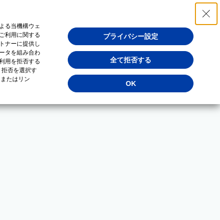
よる当機構ウェ
ご利用に関する
プライバシー設定
トナーに提供し
ータを組み合わ
全て拒否する
利用を拒否する
・拒否を選択す
（またはリン
OK