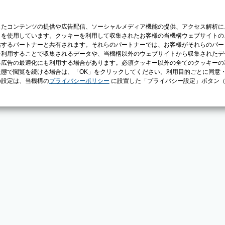
じたコンテンツの提供や広告配信、ソーシャルメディア機能の提供、アクセス解析に
）を使用しています。クッキーを利用して収集されたお客様の当機構ウェブサイトの
供するパートナーと共有されます。それらのパートナーでは、お客様がそれらのパー
を利用することで収集されるデータや、当機構以外のウェブサイトから収集されたデ
る広告の最適化にも利用する場合があります。必須クッキー以外の全てのクッキーの
態で閲覧を続ける場合は、「OK」をクリックしてください。利用目的ごとに同意
の設定は、当機構の
プライバシーポリシー
に設置した「プライバシー設定」ボタン