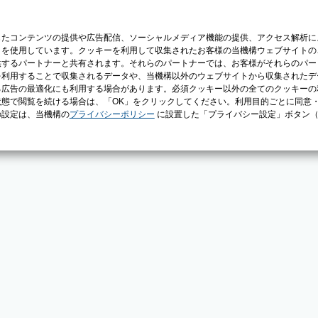
じたコンテンツの提供や広告配信、ソーシャルメディア機能の提供、アクセス解析に
）を使用しています。クッキーを利用して収集されたお客様の当機構ウェブサイトの
供するパートナーと共有されます。それらのパートナーでは、お客様がそれらのパー
を利用することで収集されるデータや、当機構以外のウェブサイトから収集されたデ
る広告の最適化にも利用する場合があります。必須クッキー以外の全てのクッキーの
態で閲覧を続ける場合は、「OK」をクリックしてください。利用目的ごとに同意
の設定は、当機構の
プライバシーポリシー
に設置した「プライバシー設定」ボタン