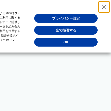
よる当機構ウェ
ご利用に関する
プライバシー設定
トナーに提供し
ータを組み合わ
全て拒否する
利用を拒否する
・拒否を選択す
（またはリン
OK