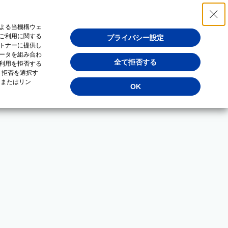
よる当機構ウェ
ご利用に関する
プライバシー設定
トナーに提供し
ータを組み合わ
全て拒否する
利用を拒否する
・拒否を選択す
（またはリン
OK