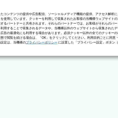
じたコンテンツの提供や広告配信、ソーシャルメディア機能の提供、アクセス解析に
）を使用しています。クッキーを利用して収集されたお客様の当機構ウェブサイトの
供するパートナーと共有されます。それらのパートナーでは、お客様がそれらのパー
を利用することで収集されるデータや、当機構以外のウェブサイトから収集されたデ
る広告の最適化にも利用する場合があります。必須クッキー以外の全てのクッキーの
態で閲覧を続ける場合は、「OK」をクリックしてください。利用目的ごとに同意
の設定は、当機構の
プライバシーポリシー
に設置した「プライバシー設定」ボタン