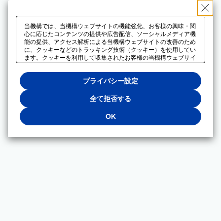
当機構では、当機構ウェブサイトの機能強化、お客様の興味・関
心に応じたコンテンツの提供や広告配信、ソーシャルメディア機
能の提供、アクセス解析による当機構ウェブサイトの改善のため
に、クッキーなどのトラッキング技術（クッキー）を使用してい
ます。クッキーを利用して収集されたお客様の当機構ウェブサイ
トのご利用に関するデータは、広告配信、ソーシャルメディアや
アクセス解析サービスを提供するパートナーと共有されます。そ
プライバシー設定
れらのパートナーでは、お客様がそれらのパートナーに提供した
他のデータ、またはお客様がそれらのパートナーが提供するサー
ビスを利用することで収集されるデータや、当機構以外のウェブ
全て拒否する
サイトから収集されたデータを組み合わせて分析し、インターネ
ット上で当機構以外の事業者がお客様に配信する広告の最適化に
OK
も利用する場合があります。必須クッキー以外の全てのクッキー
の利用を拒否する場合は、「全て拒否する」をクリックしてくだ
さい。クッキーが有効な状態で閲覧を続ける場合は、「OK」を
クリックしてください。利用目的ごとに同意・拒否を選択する場
合は、「プライバシー設定」をクリックしてください。同意・拒
否の設定は、当機構の
プライバシーポリシー
に設置した「プラ
イバシー設定」ボタン（またはリンク）からいつでも変更できま
す。