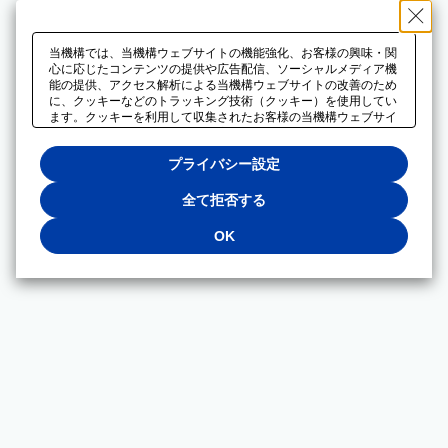
当機構では、当機構ウェブサイトの機能強化、お客様の興味・関
心に応じたコンテンツの提供や広告配信、ソーシャルメディア機
能の提供、アクセス解析による当機構ウェブサイトの改善のため
に、クッキーなどのトラッキング技術（クッキー）を使用してい
ます。クッキーを利用して収集されたお客様の当機構ウェブサイ
トのご利用に関するデータは、広告配信、ソーシャルメディアや
アクセス解析サービスを提供するパートナーと共有されます。そ
プライバシー設定
れらのパートナーでは、お客様がそれらのパートナーに提供した
他のデータ、またはお客様がそれらのパートナーが提供するサー
ビスを利用することで収集されるデータや、当機構以外のウェブ
全て拒否する
サイトから収集されたデータを組み合わせて分析し、インターネ
ット上で当機構以外の事業者がお客様に配信する広告の最適化に
OK
も利用する場合があります。必須クッキー以外の全てのクッキー
の利用を拒否する場合は、「全て拒否する」をクリックしてくだ
さい。クッキーが有効な状態で閲覧を続ける場合は、「OK」を
クリックしてください。利用目的ごとに同意・拒否を選択する場
合は、「プライバシー設定」をクリックしてください。同意・拒
否の設定は、当機構の
プライバシーポリシー
に設置した「プラ
イバシー設定」ボタン（またはリンク）からいつでも変更できま
す。