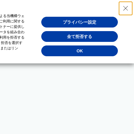
よる当機構ウェ
ご利用に関する
プライバシー設定
トナーに提供し
ータを組み合わ
全て拒否する
利用を拒否する
・拒否を選択す
（またはリン
OK