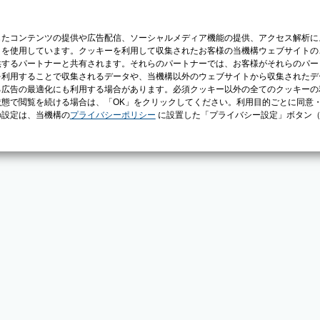
じたコンテンツの提供や広告配信、ソーシャルメディア機能の提供、アクセス解析に
）を使用しています。クッキーを利用して収集されたお客様の当機構ウェブサイトの
供するパートナーと共有されます。それらのパートナーでは、お客様がそれらのパー
を利用することで収集されるデータや、当機構以外のウェブサイトから収集されたデ
る広告の最適化にも利用する場合があります。必須クッキー以外の全てのクッキーの
態で閲覧を続ける場合は、「OK」をクリックしてください。利用目的ごとに同意
の設定は、当機構の
プライバシーポリシー
に設置した「プライバシー設定」ボタン