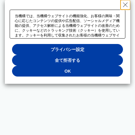
当機構では、当機構ウェブサイトの機能強化、お客様の興味・関
心に応じたコンテンツの提供や広告配信、ソーシャルメディア機
能の提供、アクセス解析による当機構ウェブサイトの改善のため
に、クッキーなどのトラッキング技術（クッキー）を使用してい
ます。クッキーを利用して収集されたお客様の当機構ウェブサイ
トのご利用に関するデータは、広告配信、ソーシャルメディアや
アクセス解析サービスを提供するパートナーと共有されます。そ
プライバシー設定
れらのパートナーでは、お客様がそれらのパートナーに提供した
他のデータ、またはお客様がそれらのパートナーが提供するサー
ビスを利用することで収集されるデータや、当機構以外のウェブ
全て拒否する
サイトから収集されたデータを組み合わせて分析し、インターネ
ット上で当機構以外の事業者がお客様に配信する広告の最適化に
OK
も利用する場合があります。必須クッキー以外の全てのクッキー
の利用を拒否する場合は、「全て拒否する」をクリックしてくだ
さい。クッキーが有効な状態で閲覧を続ける場合は、「OK」を
クリックしてください。利用目的ごとに同意・拒否を選択する場
合は、「プライバシー設定」をクリックしてください。同意・拒
否の設定は、当機構の
プライバシーポリシー
に設置した「プラ
イバシー設定」ボタン（またはリンク）からいつでも変更できま
す。