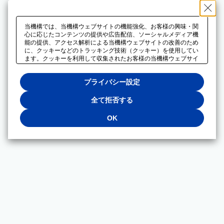
当機構では、当機構ウェブサイトの機能強化、お客様の興味・関
心に応じたコンテンツの提供や広告配信、ソーシャルメディア機
能の提供、アクセス解析による当機構ウェブサイトの改善のため
に、クッキーなどのトラッキング技術（クッキー）を使用してい
ます。クッキーを利用して収集されたお客様の当機構ウェブサイ
トのご利用に関するデータは、広告配信、ソーシャルメディアや
アクセス解析サービスを提供するパートナーと共有されます。そ
プライバシー設定
れらのパートナーでは、お客様がそれらのパートナーに提供した
他のデータ、またはお客様がそれらのパートナーが提供するサー
ビスを利用することで収集されるデータや、当機構以外のウェブ
全て拒否する
サイトから収集されたデータを組み合わせて分析し、インターネ
ット上で当機構以外の事業者がお客様に配信する広告の最適化に
OK
も利用する場合があります。必須クッキー以外の全てのクッキー
の利用を拒否する場合は、「全て拒否する」をクリックしてくだ
さい。クッキーが有効な状態で閲覧を続ける場合は、「OK」を
クリックしてください。利用目的ごとに同意・拒否を選択する場
合は、「プライバシー設定」をクリックしてください。同意・拒
否の設定は、当機構の
プライバシーポリシー
に設置した「プラ
イバシー設定」ボタン（またはリンク）からいつでも変更できま
す。