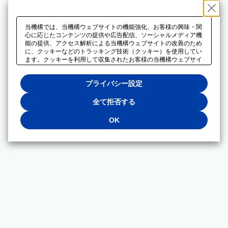
当機構では、当機構ウェブサイトの機能強化、お客様の興味・関
心に応じたコンテンツの提供や広告配信、ソーシャルメディア機
能の提供、アクセス解析による当機構ウェブサイトの改善のため
に、クッキーなどのトラッキング技術（クッキー）を使用してい
ます。クッキーを利用して収集されたお客様の当機構ウェブサイ
トのご利用に関するデータは、広告配信、ソーシャルメディアや
アクセス解析サービスを提供するパートナーと共有されます。そ
プライバシー設定
れらのパートナーでは、お客様がそれらのパートナーに提供した
他のデータ、またはお客様がそれらのパートナーが提供するサー
ビスを利用することで収集されるデータや、当機構以外のウェブ
全て拒否する
サイトから収集されたデータを組み合わせて分析し、インターネ
ット上で当機構以外の事業者がお客様に配信する広告の最適化に
OK
も利用する場合があります。必須クッキー以外の全てのクッキー
の利用を拒否する場合は、「全て拒否する」をクリックしてくだ
さい。クッキーが有効な状態で閲覧を続ける場合は、「OK」を
クリックしてください。利用目的ごとに同意・拒否を選択する場
合は、「プライバシー設定」をクリックしてください。同意・拒
否の設定は、当機構の
プライバシーポリシー
に設置した「プラ
イバシー設定」ボタン（またはリンク）からいつでも変更できま
す。