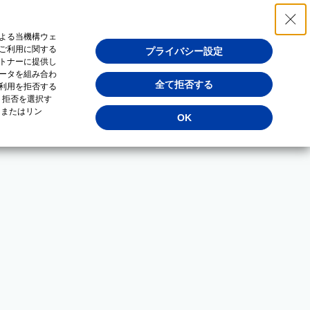
よる当機構ウェ
ご利用に関する
プライバシー設定
トナーに提供し
ータを組み合わ
全て拒否する
利用を拒否する
・拒否を選択す
（またはリン
OK