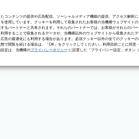
じたコンテンツの提供や広告配信、ソーシャルメディア機能の提供、アクセス解析に
）を使用しています。クッキーを利用して収集されたお客様の当機構ウェブサイトの
供するパートナーと共有されます。それらのパートナーでは、お客様がそれらのパー
を利用することで収集されるデータや、当機構以外のウェブサイトから収集されたデ
る広告の最適化にも利用する場合があります。必須クッキー以外の全てのクッキーの
態で閲覧を続ける場合は、「OK」をクリックしてください。利用目的ごとに同意
の設定は、当機構の
プライバシーポリシー
に設置した「プライバシー設定」ボタン