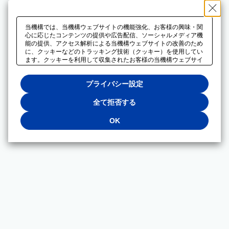
当機構では、当機構ウェブサイトの機能強化、お客様の興味・関
心に応じたコンテンツの提供や広告配信、ソーシャルメディア機
能の提供、アクセス解析による当機構ウェブサイトの改善のため
に、クッキーなどのトラッキング技術（クッキー）を使用してい
ます。クッキーを利用して収集されたお客様の当機構ウェブサイ
トのご利用に関するデータは、広告配信、ソーシャルメディアや
アクセス解析サービスを提供するパートナーと共有されます。そ
プライバシー設定
れらのパートナーでは、お客様がそれらのパートナーに提供した
他のデータ、またはお客様がそれらのパートナーが提供するサー
ビスを利用することで収集されるデータや、当機構以外のウェブ
全て拒否する
サイトから収集されたデータを組み合わせて分析し、インターネ
ット上で当機構以外の事業者がお客様に配信する広告の最適化に
OK
も利用する場合があります。必須クッキー以外の全てのクッキー
の利用を拒否する場合は、「全て拒否する」をクリックしてくだ
さい。クッキーが有効な状態で閲覧を続ける場合は、「OK」を
クリックしてください。利用目的ごとに同意・拒否を選択する場
合は、「プライバシー設定」をクリックしてください。同意・拒
否の設定は、当機構の
プライバシーポリシー
に設置した「プラ
イバシー設定」ボタン（またはリンク）からいつでも変更できま
す。