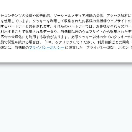
じたコンテンツの提供や広告配信、ソーシャルメディア機能の提供、アクセス解析に
）を使用しています。クッキーを利用して収集されたお客様の当機構ウェブサイトの
供するパートナーと共有されます。それらのパートナーでは、お客様がそれらのパー
を利用することで収集されるデータや、当機構以外のウェブサイトから収集されたデ
る広告の最適化にも利用する場合があります。必須クッキー以外の全てのクッキーの
態で閲覧を続ける場合は、「OK」をクリックしてください。利用目的ごとに同意
の設定は、当機構の
プライバシーポリシー
に設置した「プライバシー設定」ボタン