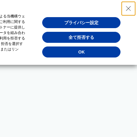
よる当機構ウェ
ご利用に関する
プライバシー設定
トナーに提供し
ータを組み合わ
全て拒否する
利用を拒否する
・拒否を選択す
（またはリン
OK