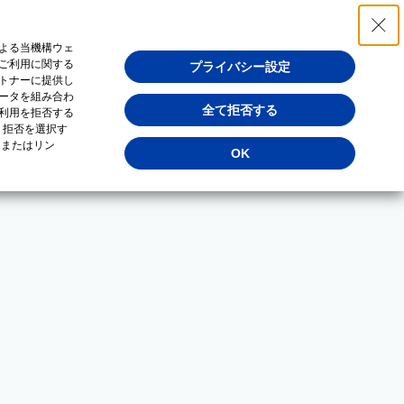
よる当機構ウェ
ご利用に関する
プライバシー設定
トナーに提供し
ータを組み合わ
全て拒否する
利用を拒否する
・拒否を選択す
（またはリン
OK