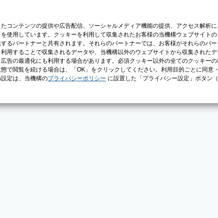
じたコンテンツの提供や広告配信、ソーシャルメディア機能の提供、アクセス解析に
）を使用しています。クッキーを利用して収集されたお客様の当機構ウェブサイトの
供するパートナーと共有されます。それらのパートナーでは、お客様がそれらのパー
を利用することで収集されるデータや、当機構以外のウェブサイトから収集されたデ
る広告の最適化にも利用する場合があります。必須クッキー以外の全てのクッキーの
態で閲覧を続ける場合は、「OK」をクリックしてください。利用目的ごとに同意
の設定は、当機構の
プライバシーポリシー
に設置した「プライバシー設定」ボタン