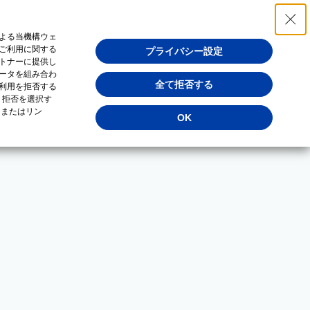
よる当機構ウェ
ご利用に関する
プライバシー設定
トナーに提供し
ータを組み合わ
全て拒否する
利用を拒否する
・拒否を選択す
（またはリン
OK