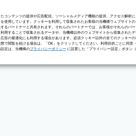
じたコンテンツの提供や広告配信、ソーシャルメディア機能の提供、アクセス解析に
）を使用しています。クッキーを利用して収集されたお客様の当機構ウェブサイトの
供するパートナーと共有されます。それらのパートナーでは、お客様がそれらのパー
を利用することで収集されるデータや、当機構以外のウェブサイトから収集されたデ
る広告の最適化にも利用する場合があります。必須クッキー以外の全てのクッキーの
態で閲覧を続ける場合は、「OK」をクリックしてください。利用目的ごとに同意
の設定は、当機構の
プライバシーポリシー
に設置した「プライバシー設定」ボタン