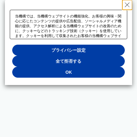
当機構では、当機構ウェブサイトの機能強化、お客様の興味・関
心に応じたコンテンツの提供や広告配信、ソーシャルメディア機
能の提供、アクセス解析による当機構ウェブサイトの改善のため
に、クッキーなどのトラッキング技術（クッキー）を使用してい
ます。クッキーを利用して収集されたお客様の当機構ウェブサイ
トのご利用に関するデータは、広告配信、ソーシャルメディアや
アクセス解析サービスを提供するパートナーと共有されます。そ
プライバシー設定
れらのパートナーでは、お客様がそれらのパートナーに提供した
他のデータ、またはお客様がそれらのパートナーが提供するサー
ビスを利用することで収集されるデータや、当機構以外のウェブ
全て拒否する
サイトから収集されたデータを組み合わせて分析し、インターネ
ット上で当機構以外の事業者がお客様に配信する広告の最適化に
OK
も利用する場合があります。必須クッキー以外の全てのクッキー
の利用を拒否する場合は、「全て拒否する」をクリックしてくだ
さい。クッキーが有効な状態で閲覧を続ける場合は、「OK」を
クリックしてください。利用目的ごとに同意・拒否を選択する場
合は、「プライバシー設定」をクリックしてください。同意・拒
否の設定は、当機構の
プライバシーポリシー
に設置した「プラ
イバシー設定」ボタン（またはリンク）からいつでも変更できま
す。