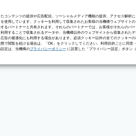
じたコンテンツの提供や広告配信、ソーシャルメディア機能の提供、アクセス解析に
）を使用しています。クッキーを利用して収集されたお客様の当機構ウェブサイトの
供するパートナーと共有されます。それらのパートナーでは、お客様がそれらのパー
を利用することで収集されるデータや、当機構以外のウェブサイトから収集されたデ
る広告の最適化にも利用する場合があります。必須クッキー以外の全てのクッキーの
態で閲覧を続ける場合は、「OK」をクリックしてください。利用目的ごとに同意
の設定は、当機構の
プライバシーポリシー
に設置した「プライバシー設定」ボタン