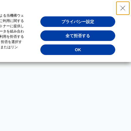
よる当機構ウェ
ご利用に関する
プライバシー設定
トナーに提供し
ータを組み合わ
全て拒否する
利用を拒否する
・拒否を選択す
（またはリン
OK