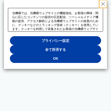
当機構では、当機構ウェブサイトの機能強化、お客様の興味・関
心に応じたコンテンツの提供や広告配信、ソーシャルメディア機
能の提供、アクセス解析による当機構ウェブサイトの改善のため
に、クッキーなどのトラッキング技術（クッキー）を使用してい
ます。クッキーを利用して収集されたお客様の当機構ウェブサイ
トのご利用に関するデータは、広告配信、ソーシャルメディアや
アクセス解析サービスを提供するパートナーと共有されます。そ
プライバシー設定
れらのパートナーでは、お客様がそれらのパートナーに提供した
他のデータ、またはお客様がそれらのパートナーが提供するサー
ビスを利用することで収集されるデータや、当機構以外のウェブ
全て拒否する
サイトから収集されたデータを組み合わせて分析し、インターネ
ット上で当機構以外の事業者がお客様に配信する広告の最適化に
OK
も利用する場合があります。必須クッキー以外の全てのクッキー
の利用を拒否する場合は、「全て拒否する」をクリックしてくだ
さい。クッキーが有効な状態で閲覧を続ける場合は、「OK」を
クリックしてください。利用目的ごとに同意・拒否を選択する場
合は、「プライバシー設定」をクリックしてください。同意・拒
否の設定は、当機構の
プライバシーポリシー
に設置した「プラ
イバシー設定」ボタン（またはリンク）からいつでも変更できま
す。