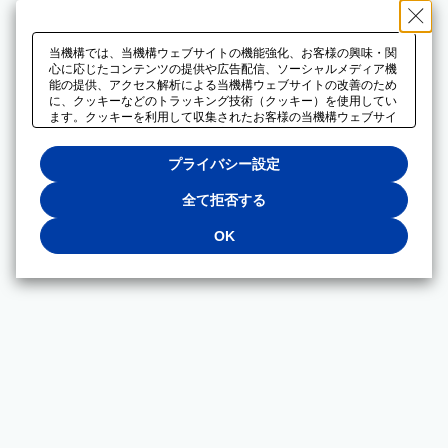
当機構では、当機構ウェブサイトの機能強化、お客様の興味・関
心に応じたコンテンツの提供や広告配信、ソーシャルメディア機
能の提供、アクセス解析による当機構ウェブサイトの改善のため
に、クッキーなどのトラッキング技術（クッキー）を使用してい
ます。クッキーを利用して収集されたお客様の当機構ウェブサイ
トのご利用に関するデータは、広告配信、ソーシャルメディアや
アクセス解析サービスを提供するパートナーと共有されます。そ
プライバシー設定
れらのパートナーでは、お客様がそれらのパートナーに提供した
他のデータ、またはお客様がそれらのパートナーが提供するサー
ビスを利用することで収集されるデータや、当機構以外のウェブ
全て拒否する
サイトから収集されたデータを組み合わせて分析し、インターネ
ット上で当機構以外の事業者がお客様に配信する広告の最適化に
OK
も利用する場合があります。必須クッキー以外の全てのクッキー
の利用を拒否する場合は、「全て拒否する」をクリックしてくだ
さい。クッキーが有効な状態で閲覧を続ける場合は、「OK」を
クリックしてください。利用目的ごとに同意・拒否を選択する場
合は、「プライバシー設定」をクリックしてください。同意・拒
否の設定は、当機構の
プライバシーポリシー
に設置した「プラ
イバシー設定」ボタン（またはリンク）からいつでも変更できま
す。