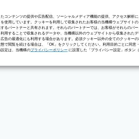
じたコンテンツの提供や広告配信、ソーシャルメディア機能の提供、アクセス解析に
）を使用しています。クッキーを利用して収集されたお客様の当機構ウェブサイトの
供するパートナーと共有されます。それらのパートナーでは、お客様がそれらのパー
を利用することで収集されるデータや、当機構以外のウェブサイトから収集されたデ
る広告の最適化にも利用する場合があります。必須クッキー以外の全てのクッキーの
態で閲覧を続ける場合は、「OK」をクリックしてください。利用目的ごとに同意
の設定は、当機構の
プライバシーポリシー
に設置した「プライバシー設定」ボタン