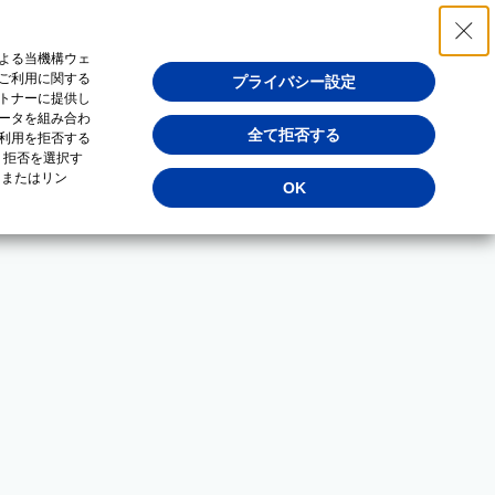
よる当機構ウェ
ご利用に関する
プライバシー設定
トナーに提供し
ータを組み合わ
全て拒否する
利用を拒否する
・拒否を選択す
（またはリン
OK