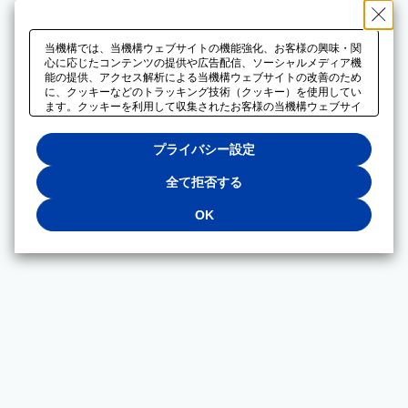
当機構では、当機構ウェブサイトの機能強化、お客様の興味・関
心に応じたコンテンツの提供や広告配信、ソーシャルメディア機
能の提供、アクセス解析による当機構ウェブサイトの改善のため
に、クッキーなどのトラッキング技術（クッキー）を使用してい
ます。クッキーを利用して収集されたお客様の当機構ウェブサイ
トのご利用に関するデータは、広告配信、ソーシャルメディアや
アクセス解析サービスを提供するパートナーと共有されます。そ
プライバシー設定
れらのパートナーでは、お客様がそれらのパートナーに提供した
他のデータ、またはお客様がそれらのパートナーが提供するサー
ビスを利用することで収集されるデータや、当機構以外のウェブ
全て拒否する
サイトから収集されたデータを組み合わせて分析し、インターネ
ット上で当機構以外の事業者がお客様に配信する広告の最適化に
OK
も利用する場合があります。必須クッキー以外の全てのクッキー
の利用を拒否する場合は、「全て拒否する」をクリックしてくだ
さい。クッキーが有効な状態で閲覧を続ける場合は、「OK」を
クリックしてください。利用目的ごとに同意・拒否を選択する場
合は、「プライバシー設定」をクリックしてください。同意・拒
否の設定は、当機構の
プライバシーポリシー
に設置した「プラ
イバシー設定」ボタン（またはリンク）からいつでも変更できま
す。