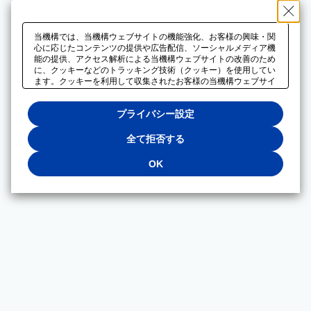
当機構では、当機構ウェブサイトの機能強化、お客様の興味・関
心に応じたコンテンツの提供や広告配信、ソーシャルメディア機
能の提供、アクセス解析による当機構ウェブサイトの改善のため
に、クッキーなどのトラッキング技術（クッキー）を使用してい
ます。クッキーを利用して収集されたお客様の当機構ウェブサイ
トのご利用に関するデータは、広告配信、ソーシャルメディアや
アクセス解析サービスを提供するパートナーと共有されます。そ
プライバシー設定
れらのパートナーでは、お客様がそれらのパートナーに提供した
他のデータ、またはお客様がそれらのパートナーが提供するサー
ビスを利用することで収集されるデータや、当機構以外のウェブ
全て拒否する
サイトから収集されたデータを組み合わせて分析し、インターネ
ット上で当機構以外の事業者がお客様に配信する広告の最適化に
OK
も利用する場合があります。必須クッキー以外の全てのクッキー
の利用を拒否する場合は、「全て拒否する」をクリックしてくだ
さい。クッキーが有効な状態で閲覧を続ける場合は、「OK」を
クリックしてください。利用目的ごとに同意・拒否を選択する場
合は、「プライバシー設定」をクリックしてください。同意・拒
否の設定は、当機構の
プライバシーポリシー
に設置した「プラ
イバシー設定」ボタン（またはリンク）からいつでも変更できま
す。