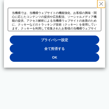
当機構では、当機構ウェブサイトの機能強化、お客様の興味・関
心に応じたコンテンツの提供や広告配信、ソーシャルメディア機
能の提供、アクセス解析による当機構ウェブサイトの改善のため
に、クッキーなどのトラッキング技術（クッキー）を使用してい
ます。クッキーを利用して収集されたお客様の当機構ウェブサイ
トのご利用に関するデータは、広告配信、ソーシャルメディアや
アクセス解析サービスを提供するパートナーと共有されます。そ
プライバシー設定
れらのパートナーでは、お客様がそれらのパートナーに提供した
他のデータ、またはお客様がそれらのパートナーが提供するサー
ビスを利用することで収集されるデータや、当機構以外のウェブ
全て拒否する
サイトから収集されたデータを組み合わせて分析し、インターネ
ット上で当機構以外の事業者がお客様に配信する広告の最適化に
OK
も利用する場合があります。必須クッキー以外の全てのクッキー
の利用を拒否する場合は、「全て拒否する」をクリックしてくだ
さい。クッキーが有効な状態で閲覧を続ける場合は、「OK」を
クリックしてください。利用目的ごとに同意・拒否を選択する場
合は、「プライバシー設定」をクリックしてください。同意・拒
否の設定は、当機構の
プライバシーポリシー
に設置した「プラ
イバシー設定」ボタン（またはリンク）からいつでも変更できま
す。