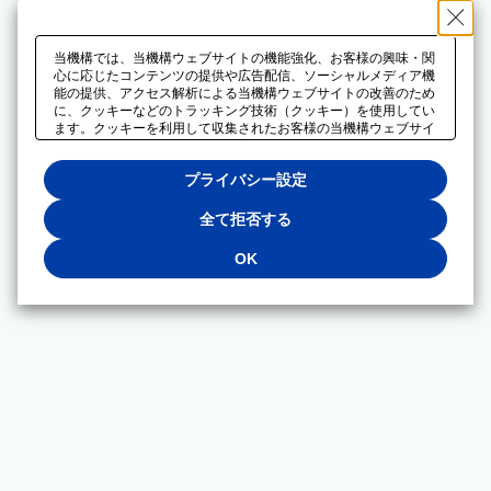
当機構では、当機構ウェブサイトの機能強化、お客様の興味・関
心に応じたコンテンツの提供や広告配信、ソーシャルメディア機
能の提供、アクセス解析による当機構ウェブサイトの改善のため
に、クッキーなどのトラッキング技術（クッキー）を使用してい
ます。クッキーを利用して収集されたお客様の当機構ウェブサイ
トのご利用に関するデータは、広告配信、ソーシャルメディアや
アクセス解析サービスを提供するパートナーと共有されます。そ
プライバシー設定
れらのパートナーでは、お客様がそれらのパートナーに提供した
他のデータ、またはお客様がそれらのパートナーが提供するサー
ビスを利用することで収集されるデータや、当機構以外のウェブ
全て拒否する
サイトから収集されたデータを組み合わせて分析し、インターネ
ット上で当機構以外の事業者がお客様に配信する広告の最適化に
OK
も利用する場合があります。必須クッキー以外の全てのクッキー
の利用を拒否する場合は、「全て拒否する」をクリックしてくだ
さい。クッキーが有効な状態で閲覧を続ける場合は、「OK」を
クリックしてください。利用目的ごとに同意・拒否を選択する場
合は、「プライバシー設定」をクリックしてください。同意・拒
否の設定は、当機構の
プライバシーポリシー
に設置した「プラ
イバシー設定」ボタン（またはリンク）からいつでも変更できま
す。