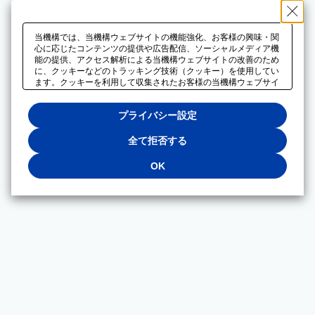
当機構では、当機構ウェブサイトの機能強化、お客様の興味・関
心に応じたコンテンツの提供や広告配信、ソーシャルメディア機
能の提供、アクセス解析による当機構ウェブサイトの改善のため
に、クッキーなどのトラッキング技術（クッキー）を使用してい
ます。クッキーを利用して収集されたお客様の当機構ウェブサイ
トのご利用に関するデータは、広告配信、ソーシャルメディアや
アクセス解析サービスを提供するパートナーと共有されます。そ
プライバシー設定
れらのパートナーでは、お客様がそれらのパートナーに提供した
他のデータ、またはお客様がそれらのパートナーが提供するサー
ビスを利用することで収集されるデータや、当機構以外のウェブ
全て拒否する
サイトから収集されたデータを組み合わせて分析し、インターネ
ット上で当機構以外の事業者がお客様に配信する広告の最適化に
OK
も利用する場合があります。必須クッキー以外の全てのクッキー
の利用を拒否する場合は、「全て拒否する」をクリックしてくだ
さい。クッキーが有効な状態で閲覧を続ける場合は、「OK」を
クリックしてください。利用目的ごとに同意・拒否を選択する場
合は、「プライバシー設定」をクリックしてください。同意・拒
否の設定は、当機構の
プライバシーポリシー
に設置した「プラ
イバシー設定」ボタン（またはリンク）からいつでも変更できま
す。