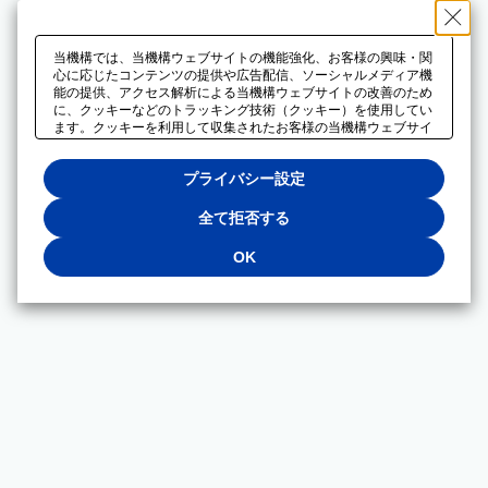
当機構では、当機構ウェブサイトの機能強化、お客様の興味・関
心に応じたコンテンツの提供や広告配信、ソーシャルメディア機
能の提供、アクセス解析による当機構ウェブサイトの改善のため
に、クッキーなどのトラッキング技術（クッキー）を使用してい
ます。クッキーを利用して収集されたお客様の当機構ウェブサイ
トのご利用に関するデータは、広告配信、ソーシャルメディアや
アクセス解析サービスを提供するパートナーと共有されます。そ
プライバシー設定
れらのパートナーでは、お客様がそれらのパートナーに提供した
他のデータ、またはお客様がそれらのパートナーが提供するサー
ビスを利用することで収集されるデータや、当機構以外のウェブ
全て拒否する
サイトから収集されたデータを組み合わせて分析し、インターネ
ット上で当機構以外の事業者がお客様に配信する広告の最適化に
OK
も利用する場合があります。必須クッキー以外の全てのクッキー
の利用を拒否する場合は、「全て拒否する」をクリックしてくだ
さい。クッキーが有効な状態で閲覧を続ける場合は、「OK」を
クリックしてください。利用目的ごとに同意・拒否を選択する場
合は、「プライバシー設定」をクリックしてください。同意・拒
否の設定は、当機構の
プライバシーポリシー
に設置した「プラ
イバシー設定」ボタン（またはリンク）からいつでも変更できま
す。