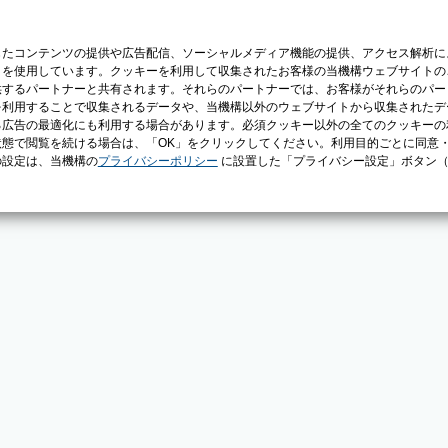
じたコンテンツの提供や広告配信、ソーシャルメディア機能の提供、アクセス解析に
）を使用しています。クッキーを利用して収集されたお客様の当機構ウェブサイトの
供するパートナーと共有されます。それらのパートナーでは、お客様がそれらのパー
を利用することで収集されるデータや、当機構以外のウェブサイトから収集されたデ
る広告の最適化にも利用する場合があります。必須クッキー以外の全てのクッキーの
態で閲覧を続ける場合は、「OK」をクリックしてください。利用目的ごとに同意
の設定は、当機構の
プライバシーポリシー
に設置した「プライバシー設定」ボタン