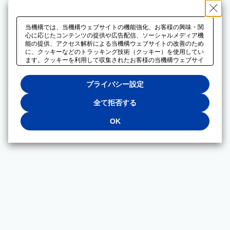
当機構では、当機構ウェブサイトの機能強化、お客様の興味・関
心に応じたコンテンツの提供や広告配信、ソーシャルメディア機
能の提供、アクセス解析による当機構ウェブサイトの改善のため
に、クッキーなどのトラッキング技術（クッキー）を使用してい
ます。クッキーを利用して収集されたお客様の当機構ウェブサイ
トのご利用に関するデータは、広告配信、ソーシャルメディアや
アクセス解析サービスを提供するパートナーと共有されます。そ
プライバシー設定
れらのパートナーでは、お客様がそれらのパートナーに提供した
他のデータ、またはお客様がそれらのパートナーが提供するサー
ビスを利用することで収集されるデータや、当機構以外のウェブ
全て拒否する
サイトから収集されたデータを組み合わせて分析し、インターネ
ット上で当機構以外の事業者がお客様に配信する広告の最適化に
OK
も利用する場合があります。必須クッキー以外の全てのクッキー
の利用を拒否する場合は、「全て拒否する」をクリックしてくだ
さい。クッキーが有効な状態で閲覧を続ける場合は、「OK」を
クリックしてください。利用目的ごとに同意・拒否を選択する場
合は、「プライバシー設定」をクリックしてください。同意・拒
否の設定は、当機構の
プライバシーポリシー
に設置した「プラ
イバシー設定」ボタン（またはリンク）からいつでも変更できま
す。