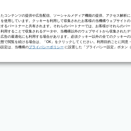
じたコンテンツの提供や広告配信、ソーシャルメディア機能の提供、アクセス解析に
）を使用しています。クッキーを利用して収集されたお客様の当機構ウェブサイトの
供するパートナーと共有されます。それらのパートナーでは、お客様がそれらのパー
を利用することで収集されるデータや、当機構以外のウェブサイトから収集されたデ
る広告の最適化にも利用する場合があります。必須クッキー以外の全てのクッキーの
態で閲覧を続ける場合は、「OK」をクリックしてください。利用目的ごとに同意
の設定は、当機構の
プライバシーポリシー
に設置した「プライバシー設定」ボタン