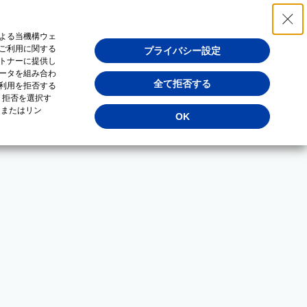
よる当機構ウェ
ご利用に関する
プライバシー設定
トナーに提供し
ータを組み合わ
全て拒否する
利用を拒否する
・拒否を選択す
（またはリン
OK