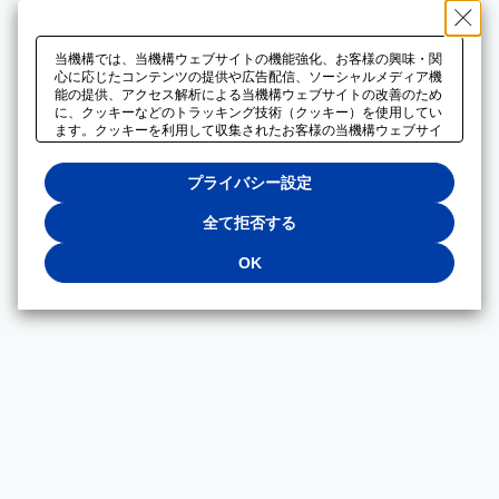
当機構では、当機構ウェブサイトの機能強化、お客様の興味・関
心に応じたコンテンツの提供や広告配信、ソーシャルメディア機
能の提供、アクセス解析による当機構ウェブサイトの改善のため
に、クッキーなどのトラッキング技術（クッキー）を使用してい
ます。クッキーを利用して収集されたお客様の当機構ウェブサイ
トのご利用に関するデータは、広告配信、ソーシャルメディアや
アクセス解析サービスを提供するパートナーと共有されます。そ
プライバシー設定
れらのパートナーでは、お客様がそれらのパートナーに提供した
他のデータ、またはお客様がそれらのパートナーが提供するサー
ビスを利用することで収集されるデータや、当機構以外のウェブ
全て拒否する
サイトから収集されたデータを組み合わせて分析し、インターネ
ット上で当機構以外の事業者がお客様に配信する広告の最適化に
OK
も利用する場合があります。必須クッキー以外の全てのクッキー
の利用を拒否する場合は、「全て拒否する」をクリックしてくだ
さい。クッキーが有効な状態で閲覧を続ける場合は、「OK」を
クリックしてください。利用目的ごとに同意・拒否を選択する場
合は、「プライバシー設定」をクリックしてください。同意・拒
否の設定は、当機構の
プライバシーポリシー
に設置した「プラ
イバシー設定」ボタン（またはリンク）からいつでも変更できま
す。