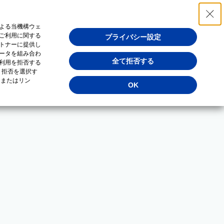
よる当機構ウェ
ご利用に関する
プライバシー設定
トナーに提供し
ータを組み合わ
全て拒否する
利用を拒否する
・拒否を選択す
（またはリン
OK