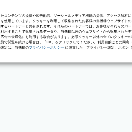
じたコンテンツの提供や広告配信、ソーシャルメディア機能の提供、アクセス解析に
）を使用しています。クッキーを利用して収集されたお客様の当機構ウェブサイトの
供するパートナーと共有されます。それらのパートナーでは、お客様がそれらのパー
を利用することで収集されるデータや、当機構以外のウェブサイトから収集されたデ
る広告の最適化にも利用する場合があります。必須クッキー以外の全てのクッキーの
態で閲覧を続ける場合は、「OK」をクリックしてください。利用目的ごとに同意
の設定は、当機構の
プライバシーポリシー
に設置した「プライバシー設定」ボタン